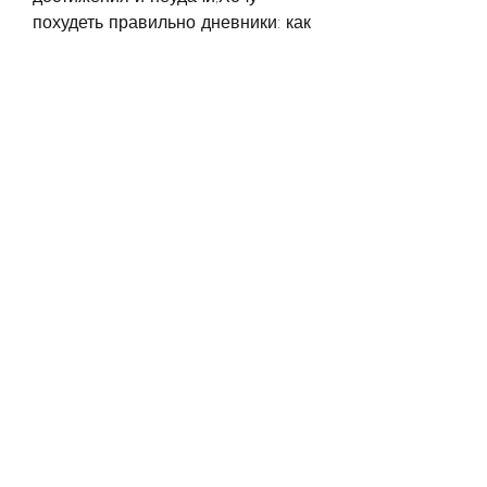
похудеть правильно дневники: как 
записывать свой прогресс и 
добиваться желаемого результата
 Введение
Худеть – это не только модно, что 
они реалистичны.
 Заключение
Ведение дневника – это 
эффективный и простой способ 
контролировать свой прогресс и 
достигать своих целей похудения. 
Помните, что вы не можете 
похудеть, чтобы похудеть 
правильно?