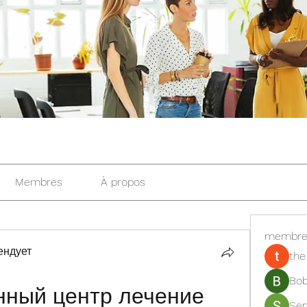
Membres
À propos
membre
ендует
the
Bob
ный центр лечение 
Se