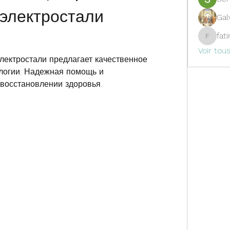
электростали 
Gal
fat
fatima
Voir tou
ектростали предлагает качественное 
логии. Надежная помощь и 
восстановлении здоровья.