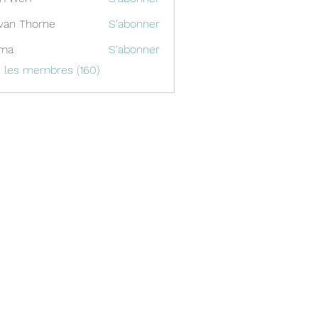
van Thorne
S'abonner
ima
S'abonner
s les membres (160)