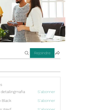
Rejoindre
s
 detailingmafia
S'abonner
 Black
S'abonner
m Werf
S'abonner