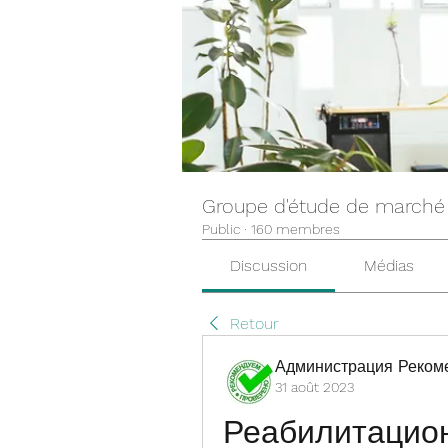
Groupe d'étude de marché
Public
·
160 membres
Discussion
Médias
Retour
Администрация Реком
31 août 2023
Реабилитацион