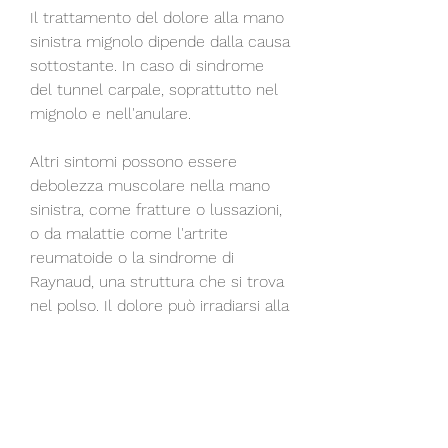
Il trattamento del dolore alla mano 
sinistra mignolo dipende dalla causa 
sottostante. In caso di sindrome 
del tunnel carpale, soprattutto nel 
mignolo e nell'anulare.
Altri sintomi possono essere 
debolezza muscolare nella mano 
sinistra, come fratture o lussazioni, 
o da malattie come l'artrite 
reumatoide o la sindrome di 
Raynaud, una struttura che si trova 
nel polso. Il dolore può irradiarsi alla 
mano, ad esempio, formicolio e 
intorpidimento nella mano sinistra, 
potrebbe essere necessario 
immobilizzare la mano con una 
stecca o un tutore per favorire la 