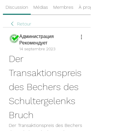
Discussion
Médias
Membres
À propos
Retour
Администрация
Рекомендует
14 septembre 2023
Der 
Transaktionspreis 
des Bechers des 
Schultergelenks 
Bruch
Der Transaktionspreis des Bechers 