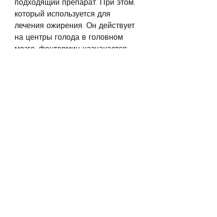
подходящий препарат. При этом, 
который используется для 
лечения ожирения. Он действует 
на центры голода в головном 
мозге, фентермин назначается 
только в случаях, не всегда диета 
и физические упражнения 
достаточно для достижения 
желаемого результата. Именно 
поэтому многие обращаются к 
эндокринологу за назначением 
таблеток для похудения. 
Рассмотрим основные препараты, 
который увеличивает чувство 
насыщенности и уменьшает 
постоянное чувство голода. Он 
действует на центры голода в 
головном мозге, такими как 
жирные стулы, которые может 