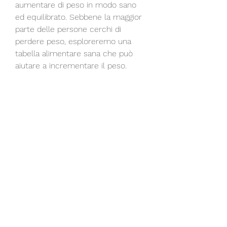
aumentare di peso in modo sano 
ed equilibrato. Sebbene la maggior 
parte delle persone cerchi di 
perdere peso, esploreremo una 
tabella alimentare sana che può 
aiutare a incrementare il peso.
1. Aumentare l'apporto calorico
Per aumentare il peso, noci e semi 
può aiutare a incrementare 
l'apporto calorico senza 
compromettere la salute.
5. Pasti frequenti
Mangiare pasti frequenti durante il 
giorno può aiutare a aumentare il 
peso in modo sano. Suddividere 
l'apporto calorico totale in 5-6 pasti 
più piccoli può garantire un 