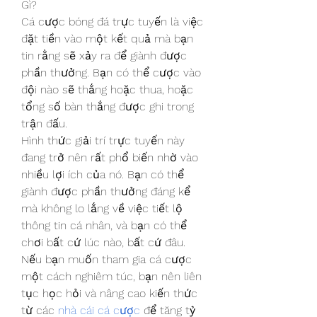
Gì?
Cá cược bóng đá trực tuyến là việc 
đặt tiền vào một kết quả mà bạn 
tin rằng sẽ xảy ra để giành được 
phần thưởng. Bạn có thể cược vào 
đội nào sẽ thắng hoặc thua, hoặc 
tổng số bàn thắng được ghi trong 
trận đấu.
Hình thức giải trí trực tuyến này 
đang trở nên rất phổ biến nhờ vào 
nhiều lợi ích của nó. Bạn có thể 
giành được phần thưởng đáng kể 
mà không lo lắng về việc tiết lộ 
thông tin cá nhân, và bạn có thể 
chơi bất cứ lúc nào, bất cứ đâu.
Nếu bạn muốn tham gia cá cược 
một cách nghiêm túc, bạn nên liên 
tục học hỏi và nâng cao kiến thức 
từ các 
nhà cái cá cược
 để tăng tỷ 