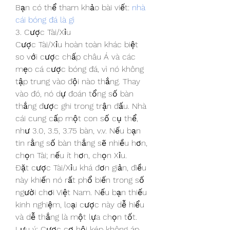
Bạn có thể tham khảo bài viết: 
nhà 
cái bóng đá là gì
3. Cược Tài/Xỉu
Cược Tài/Xỉu hoàn toàn khác biệt 
so với cược chấp châu Á và các 
mẹo cá cược bóng đá, vì nó không 
tập trung vào đội nào thắng. Thay 
vào đó, nó dự đoán tổng số bàn 
thắng được ghi trong trận đấu. Nhà 
cái cung cấp một con số cụ thể, 
như 3.0, 3.5, 3.75 bàn, v.v. Nếu bạn 
tin rằng số bàn thắng sẽ nhiều hơn, 
chọn Tài; nếu ít hơn, chọn Xỉu.
Đặt cược Tài/Xỉu khá đơn giản, điều 
này khiến nó rất phổ biến trong số 
người chơi Việt Nam. Nếu bạn thiếu 
kinh nghiệm, loại cược này dễ hiểu 
và dễ thắng là một lựa chọn tốt. 
Lưu ý: Cược cơ hội kép không áp 