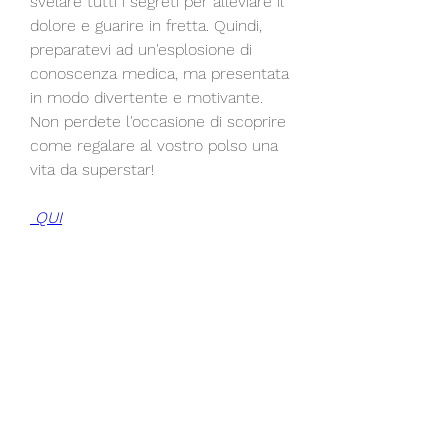
svelare tutti i segreti per alleviare il 
dolore e guarire in fretta. Quindi, 
preparatevi ad un'esplosione di 
conoscenza medica, ma presentata 
in modo divertente e motivante. 
Non perdete l'occasione di scoprire 
come regalare al vostro polso una 
vita da superstar!
 QUI