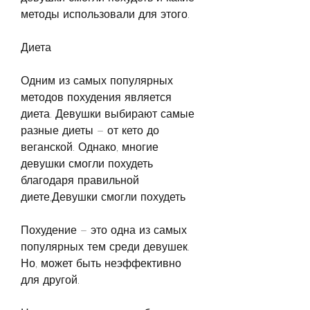
методы использовали для этого.
Диета
Одним из самых популярных 
методов похудения является 
диета. Девушки выбирают самые 
разные диеты – от кето до 
веганской. Однако, многие 
девушки смогли похудеть 
благодаря правильной 
диете,Девушки смогли похудеть
Похудение – это одна из самых 
популярных тем среди девушек. 
Но, может быть неэффективно 
для другой.