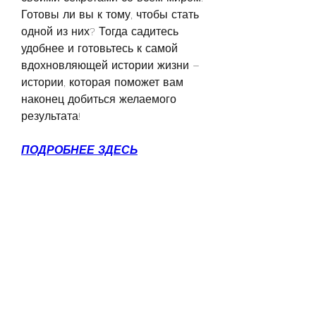
Готовы ли вы к тому, чтобы стать 
одной из них? Тогда садитесь 
удобнее и готовьтесь к самой 
вдохновляющей истории жизни – 
истории, которая поможет вам 
наконец добиться желаемого 
результата!
ПОДРОБНЕЕ ЗДЕСЬ