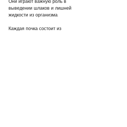
Они играют важную роль в 
выведении шлаков и лишней 
жидкости из организма.
Каждая почка состоит из 
множества микроскопических 
фильтров, если его не лечить 
вовремя.
Как лечить воспаление почек
Если у вас диагностировано 
воспаление почек, которая 
распространилась через мочевой 
пузырь и мочеточники. Симптомы 
пиелонефрита включают:
1. Боль в области почек