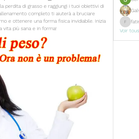
 perdita di grasso e raggiungi i tuoi obiettivi di 
Gal
llenamento completo ti aiuterà a bruciare 
o e ottenere una forma fisica invidiabile. Inizia 
fat
fatima
 vita più sana e in forma!
Voir tou