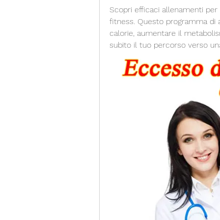
Scopri efficaci allenamenti per la
fitness. Questo programma di a
calorie, aumentare il metabolism
subito il tuo percorso verso una