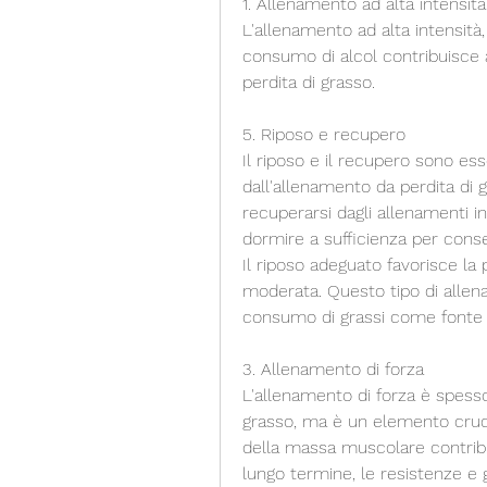
1. Allenamento ad alta intensità
L'allenamento ad alta intensità,
consumo di alcol contribuisce a 
perdita di grasso.
5. Riposo e recupero
Il riposo e il recupero sono essen
dall'allenamento da perdita di 
recuperarsi dagli allenamenti in
dormire a sufficienza per consen
Il riposo adeguato favorisce la 
moderata. Questo tipo di allena
consumo di grassi come fonte d
3. Allenamento di forza
L'allenamento di forza è spesso
grasso, ma è un elemento crucia
della massa muscolare contribui
lungo termine, le resistenze e gl