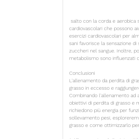
 salto con la corda e aerobica sono solo alcuni esempi di attività 
cardiovascolari che possono aiut
esercizi cardiovascolari per alm
sani favorisce la sensazione di sa
zuccheri nel sangue. Inoltre, po
metabolismo sono influenzati d
Conclusioni
L'allenamento da perdita di gras
grasso in eccesso e raggiunger
Combinando l'allenamento ad alta
obiettivi di perdita di grasso e 
richiedono più energia per funzi
sollevamento pesi, esploreremo 
grasso e come ottimizzarlo per o