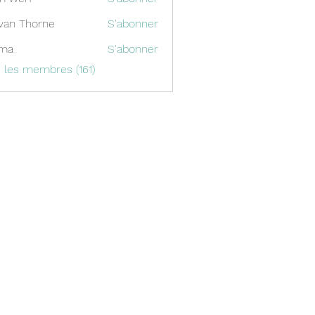
van Thorne
S'abonner
ima
S'abonner
s les membres (161)