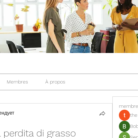
Membres
À propos
membre
ендует
the
Bob
perdita di grasso
Se