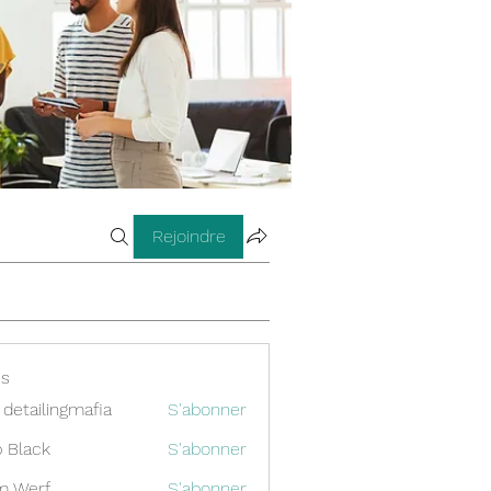
Rejoindre
s
 detailingmafia
S'abonner
 Black
S'abonner
m Werf
S'abonner