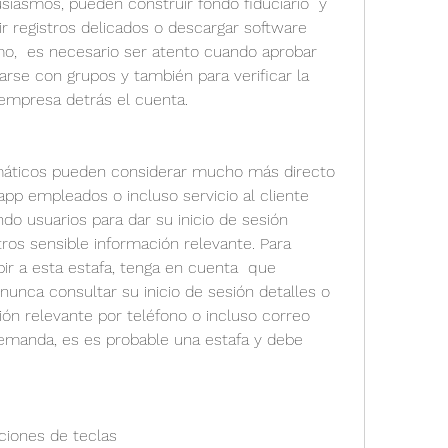
iasmos, pueden construir fondo fiduciario  y 
ir registros delicados o descargar software 
o,  es necesario ser atento cuando aprobar 
rarse con grupos y también para verificar la 
 empresa detrás el cuenta.
rmáticos pueden considerar mucho más directo 
pp empleados o incluso servicio al cliente 
o usuarios para dar su inicio de sesión 
tros sensible información relevante. Para 
 a esta estafa, tenga en cuenta  que 
unca consultar su inicio de sesión detalles o 
ción relevante por teléfono o incluso correo 
demanda, es es probable una estafa y debe 
ciones de teclas