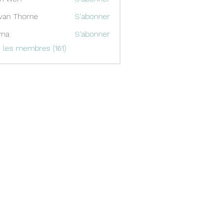
van Thorne
S'abonner
ima
S'abonner
s les membres (161)