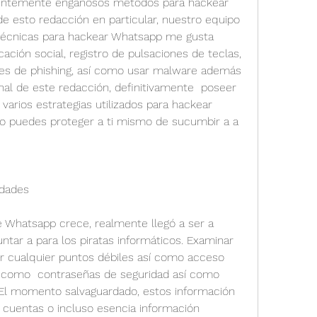
uentemente engañosos métodos para hackear 
 esto redacción en particular, nuestro equipo 
técnicas para hackear Whatsapp me gusta 
cación social, registro de pulsaciones de teclas, 
ues de phishing, así como usar malware además 
inal de este redacción, definitivamente  poseer 
arios estrategias utilizados para hackear 
puedes proteger a ti mismo de sucumbir a a 
idades
 Whatsapp crece, realmente llegó a ser a 
ntar a para los piratas informáticos. Examinar 
r cualquier puntos débiles así como acceso 
, como  contraseñas de seguridad así como 
 El momento salvaguardado, estos información 
 cuentas o incluso esencia información 