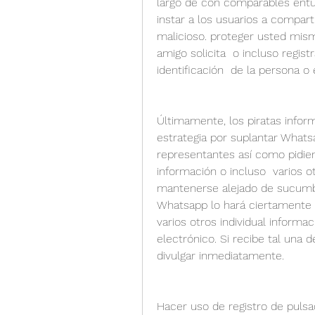
largo de con comparables entus
instar a los usuarios a compart
malicioso. proteger usted mism
amigo solicita  o incluso regist
identificación  de la persona o
Últimamente, los piratas info
estrategia por suplantar Whatsa
representantes así como pidiend
información o incluso  varios o
mantenerse alejado de sucumbir
Whatsapp lo hará ciertamente n
varios otros individual informa
electrónico. Si recibe tal una 
divulgar inmediatamente.
Hacer uso de registro de pulsa