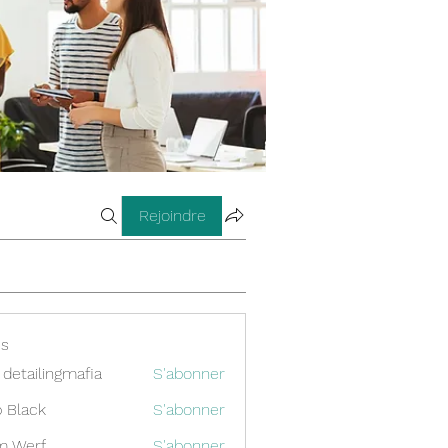
Rejoindre
s
 detailingmafia
S'abonner
 Black
S'abonner
m Werf
S'abonner