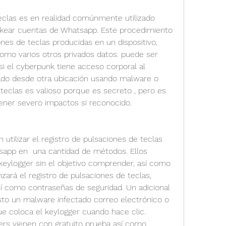
teclas es en realidad comúnmente utilizado 
ckear cuentas de Whatsapp. Este procedimiento 
es de teclas producidas en un dispositivo, 
omo varios otros privados datos. puede ser 
si el cyberpunk tiene acceso corporal al 
izado desde otra ubicación usando malware o 
 teclas es valioso porque es secreto , pero es 
ener severo impactos si reconocido.
utilizar el registro de pulsaciones de teclas 
app en  una cantidad de métodos. Ellos 
eylogger sin el objetivo comprender, así como 
á el registro de pulsaciones de teclas, 
í como contraseñas de seguridad. Un adicional 
isto un malware infectado correo electrónico o 
e coloca el keylogger cuando hace clic. 
rs vienen con gratuito prueba así como 