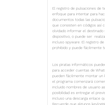
El registro de pulsaciones de 
enfoque para intentar para ha
documentos todas las pulsacion
que consisten en códigos así c
olvidado informar el destinado 
dispositivo, o puede ser  real
incluso spyware. El registro de
prohibido y puede fácilmente t
Los piratas informáticos pueden 
para acceder cuentas de Whats
pueden fácilmente montar un k
el programa comenzará comenzar
incluido nombres de usuario as
posibilidad es entregar el prev
incluso una descarga enlace qu
Recuerde que algunos keylogge