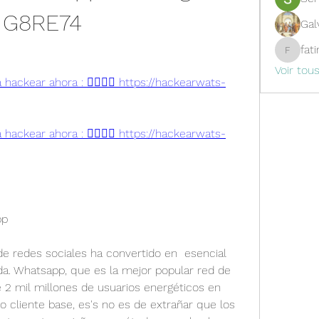
s G8RE74
Gal
fat
fatima
Voir tou
hackear ahora : 👉🏻👉🏻 https://hackearwats-
hackear ahora : 👉🏻👉🏻 https://hackearwats-
pp
s de redes sociales ha convertido en  esencial 
da. Whatsapp, que es la mejor popular red de 
2 mil millones de usuarios energéticos en 
 cliente base, es's no es de extrañar que los 