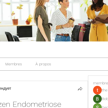
Membres
À propos
membre
ендует
the
Bob
en Endometriose 
Se