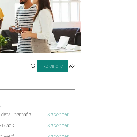
Rejoindre
s
 detailingmafia
S'abonner
 Black
S'abonner
m Werf
S'abonner