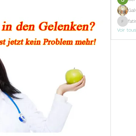
Gal
fat
fatima
Voir tou