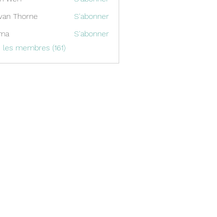
van Thorne
S'abonner
ima
S'abonner
s les membres (161)