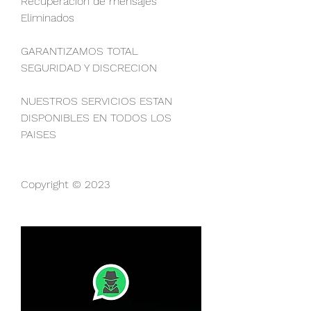
Recuperación de mensajes 
Eliminados                          
GARANTIZAMOS TOTAL 
SEGURIDAD Y DISCRECION                            
NUESTROS SERVICIOS ESTAN 
DISPONIBLES EN TODOS LOS 
PAISES                          
Copyright © 2023 