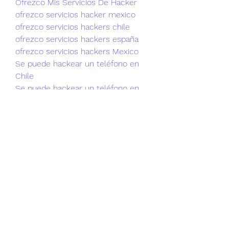
Ofrezco Mis Servicios De Hacker
ofrezco servicios hacker mexico
ofrezco servicios hackers chile
ofrezco servicios hackers españa
ofrezco servicios hackers Mexico
Se puede hackear un teléfono en 
Chile
Se puede hackear un teléfono en 
Ecuador
Se puede hackear un teléfono en 
España
servicio de hacker en CHILE
servicio de hacker en ESPAÑA
servicio de hacker en MEXICO
servicio de hacker en MEXICO
busco hacker en españa
Servicios De Hacker
Hackear WhatsApp 2023
Como HAcker WhatsApp