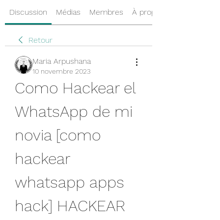
Discussion
Médias
Membres
À propos
Retour
Maria Arpushana
10 novembre 2023
Como Hackear el 
WhatsApp de mi 
novia [como 
hackear 
whatsapp apps 
hack] HACKEAR 