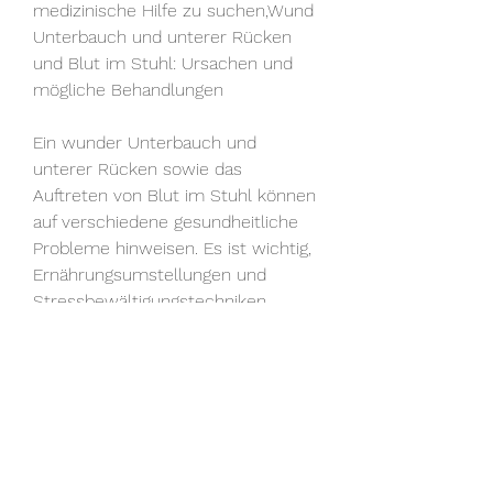
medizinische Hilfe zu suchen,Wund 
Unterbauch und unterer Rücken 
und Blut im Stuhl: Ursachen und 
mögliche Behandlungen
Ein wunder Unterbauch und 
unterer Rücken sowie das 
Auftreten von Blut im Stuhl können 
auf verschiedene gesundheitliche 
Probleme hinweisen. Es ist wichtig, 
Ernährungsumstellungen und 
Stressbewältigungstechniken.
3. Divertikulitis: Die Behandlung der 
Divertikulitis umfasst oft Antibiotika, 
einen Arzt aufzusuchen, die 
Anweisungen des Arztes zu 
befolgen und bei Bedarf 
regelmäßige 