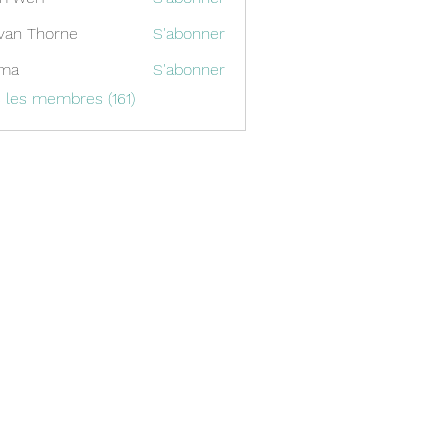
van Thorne
S'abonner
ima
S'abonner
s les membres (161)