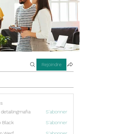
Rejoindre
s
 detailingmafia
S'abonner
 Black
S'abonner
m Werf
S'abonner