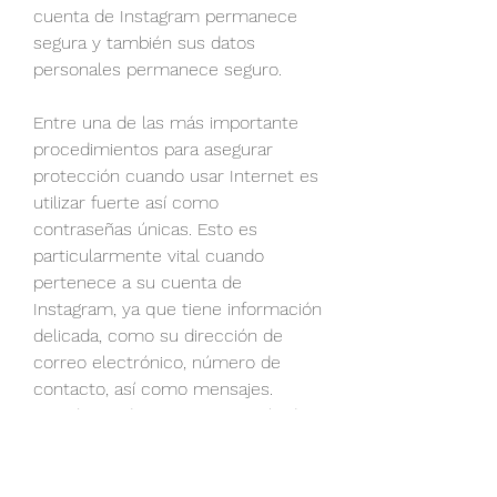
cuenta de Instagram permanece 
segura y también sus datos 
personales permanece seguro.
Entre una de las más importante 
procedimientos para asegurar 
protección cuando usar Internet es 
utilizar fuerte así como 
contraseñas únicas. Esto es 
particularmente vital cuando 
pertenece a su cuenta de 
Instagram, ya que tiene información 
delicada, como su dirección de 
correo electrónico, número de 
contacto, así como mensajes. 
Asegúrese de usar una mezcla de 
números, letras, y símbolos para su 
contraseña así como no reutilice la 
exactamente igual para numerosas 