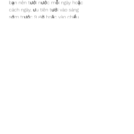
bạn nên tưới nước mỗi ngày hoặc 
cách ngày, ưu tiên tưới vào sáng 
sớm trước 9 giờ hoặc vào chiều 
mát.
Phân Bón: Để bón phân đúng cách, 
bạn cần xới đất lên, sau đó bón và 
đắp lại. Nên sử dụng phân NPK 
20:20:15TE để cung cấp đủ dinh 
dưỡng cho cây.
Diệt Cỏ, Sâu Hại: Hãy thường xuyên 
diệt cỏ trước mùa mưa và phòng 
bệnh cho cây, như sâu đục thân, 
rầy, bằng các thuốc chuyên dụng 
từ những cửa hàng uy tín.
Kết Luận
Hy vọng rằng qua bài viết này, bạn 
đã nắm được cách uốn mai và quy 
trình chăm sóc hoa mai đúng cách. 
Chúc bạn có những chậu hoa mai 