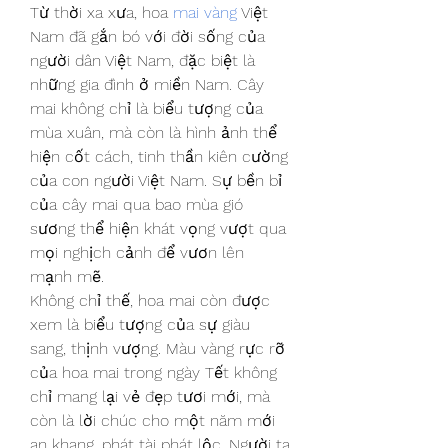
Từ thời xa xưa, hoa 
mai vàng
 Việt 
Nam đã gắn bó với đời sống của 
người dân Việt Nam, đặc biệt là 
những gia đình ở miền Nam. Cây 
mai không chỉ là biểu tượng của 
mùa xuân, mà còn là hình ảnh thể 
hiện cốt cách, tinh thần kiên cường 
của con người Việt Nam. Sự bền bỉ 
của cây mai qua bao mùa gió 
sương thể hiện khát vọng vượt qua 
mọi nghịch cảnh để vươn lên 
mạnh mẽ.
Không chỉ thế, hoa mai còn được 
xem là biểu tượng của sự giàu 
sang, thịnh vượng. Màu vàng rực rỡ 
của hoa mai trong ngày Tết không 
chỉ mang lại vẻ đẹp tươi mới, mà 
còn là lời chúc cho một năm mới 
an khang, phát tài phát lộc. Người ta 