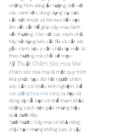
những hình dáng ấn tượng. Đối với 
các cành lớn, dùng dụng cụ cưa 
cắt dứt khoát và bôi keo liền sẹo 
lên vết cắt để giúp cây mau lành 
vết thương. Còn với các cành nhỏ, 
hãy sử dụng kéo cắt tỉa và cắt sát 
gốc cành, lưu ý cắt chừa lại mắt lá 
theo hướng mà chồi sẽ mọc.
Kỹ Thuật Chăm Sóc Hoa Mai
Chăm sóc hoa mai là một quy trình 
khá phức tạp, đòi hỏi người chăm 
sóc cần có nhiều kinh nghiệm. Để 
các giống hoa mai vàng
 ra đẹp và 
đúng dịp lễ, bạn có thể tham khảo 
những cách đơn giản nhưng hiệu 
quả dưới đây.
Tưới Nước: Cây mai có khả năng 
chịu hạn nhưng không cao, vì vậy 