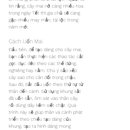
tin rằng, cây mai nở càng nhiều hoa 
trong ngày Tết thì gia chủ sẽ càng 
gặp nhiều may mắn, tài lộc trong 
năm mới.
Cách Uốn Mai
Đầu tiên, để tạo dáng cho cây mai, 
bạn cần thực hiện các thao tác cắt 
gọt, đục đẽo theo các thế đứng, 
nghiêng hay nằm. Chú ý sắp xếp 
cây sao cho cân đối trong chậu. 
Sau đó, bắt đầu uốn theo thứ tự từ 
thân đến cành. Sử dụng khung sắt 
đã uốn sẵn, ôm sát vào thân cây, 
rồi dùng dây kẽm siết chặt. Quá 
trình này sẽ giúp thân và cành phát 
triển theo chiều tạo dáng của 
khung, tạo ra hình dáng mong 