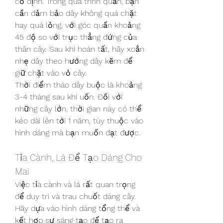
cố định. Trong quá trình quấn, bạn 
cần đảm bảo dây không quá chặt 
hay quá lỏng, với góc quấn khoảng 
45 độ so với trục thẳng đứng của 
thân cây. Sau khi hoàn tất, hãy xoắn 
nhẹ dây theo hướng dây kẽm để 
giữ chặt vào vỏ cây.
Thời điểm tháo dây buộc là khoảng 
3-4 tháng sau khi uốn. Đối với 
những cây lớn, thời gian này có thể 
kéo dài lên tới 1 năm, tùy thuộc vào 
hình dáng mà bạn muốn đạt được.
Tỉa Cành, Lá Để Tạo Dáng Cho 
Mai
Việc tỉa cành và lá rất quan trọng 
để duy trì và trau chuốt dáng cây. 
Hãy dựa vào hình dáng tổng thể và 
kết hợp sự sáng tạo để tạo ra 