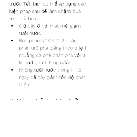
trước Tết, bạn có thể áp dụng các 
biện pháp sau để làm chậm quá 
trình nở hoa:
Giữ cây ở nơi mát mẻ, giảm 
tưới nước.
Bón phân NPK 5-0-2 hoặc 
phân urê pha loãng theo tỉ lệ 1 
muỗng cà phê phân pha với 8 
lít nước, tưới 5 ngày/lần.
Không tưới nước trong 1 – 2 
ngày để cây giảm tốc độ phát 
triển.
6. Cách Xử Lý Mai Nở 
Muộn
Nếu thấy nụ hoa mai còn nhỏ và 
có nguy cơ nở muộn, hãy áp dụng 
cách kích thích hoa nở đúng dịp 