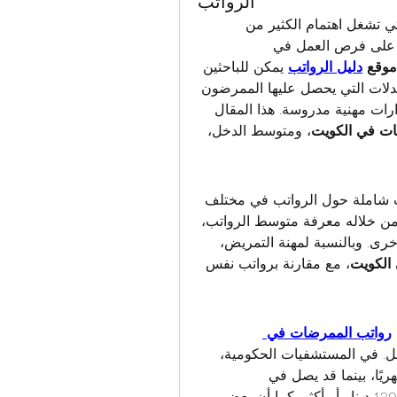
الرواتب
 من الموضوعات التي تشغل اهتمام الكثير من 
العاملين في القطاع الصحي، خاصةً مع الإقبال الكبير على فرص العمل في 
موقع 
دليل الرواتب
 يمكن للباحثين 
الاطلاع على تفاصيل دقيقة حول الرواتب والمزايا والبدلات التي يحصل عليها الممرضون 
والممرضات في الكويت، مما يساعدهم على اتخاذ قرارات مهنية مدروسة. هذا المقال 
ات في الكويت
، ومتوسط الدخل، 
 هو منصة إلكترونية تقدم معلومات شاملة حول الرواتب في مختلف 
القطاعات والمهن بدول الخليج والعالم العربي. يمكن من خلاله معرفة متوسط الرواتب، 
الحد الأدنى والأقصى، بالإضافة إلى البدلات والمزايا الأخرى. وبالنسبة لمهنة التمريض، 
الكويت
، مع مقارنة برواتب نفس 
رواتب الممرضات في 
 تختلف باختلاف المؤهلات والخبرة ومكان العمل. في المستشفيات الحكومية، 
يتراوح متوسط الراتب بين 600 و 900 دينار كويتي شهريًا، بينما قد يصل في 
المستشفيات الخاصة أو المراكز الطبية الكبرى إلى 1,200 دينار أو أكثر. كما أن بعض 