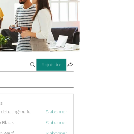
Rejoindre
s
 detailingmafia
S'abonner
 Black
S'abonner
m Werf
S'abonner