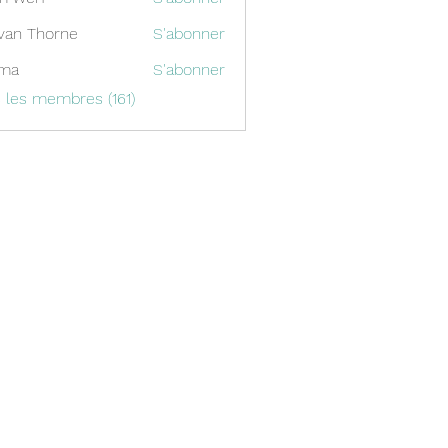
van Thorne
S'abonner
ima
S'abonner
s les membres (161)