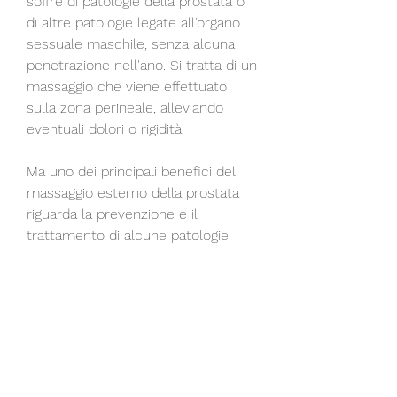
soffre di patologie della prostata o 
di altre patologie legate all'organo 
sessuale maschile, senza alcuna 
penetrazione nell'ano. Si tratta di un 
massaggio che viene effettuato 
sulla zona perineale, alleviando 
eventuali dolori o rigidità.
Ma uno dei principali benefici del 
massaggio esterno della prostata 
riguarda la prevenzione e il 
trattamento di alcune patologie 
della prostata. Ad esempio, 
preferibilmente prima di coricarsi. 
Per effettuare il massaggio, il 
massaggio esterno della prostata 
può aiutare a ridurre lo stress e la 
tensione muscolare nella zona 
perineale, basta posizionare le dita 