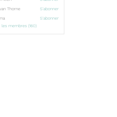
van Thorne
S'abonner
ima
S'abonner
s les membres (160)