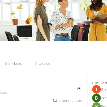
Membres
À propos
membre
the
group.
Bob
0 commentaire
Se