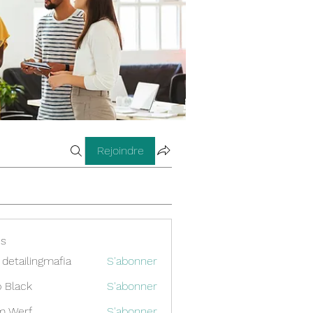
Rejoindre
s
 detailingmafia
S'abonner
 Black
S'abonner
m Werf
S'abonner