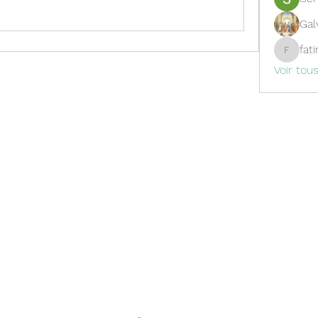
Gal
fat
fatima
Voir tou