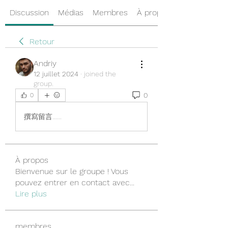
Discussion
Médias
Membres
À propos
Retour
Andriy
12 juillet 2024
·
joined the
group.
0
0
撰寫留言......
À propos
Bienvenue sur le groupe ! Vous
pouvez entrer en contact avec
...
Lire plus
membres