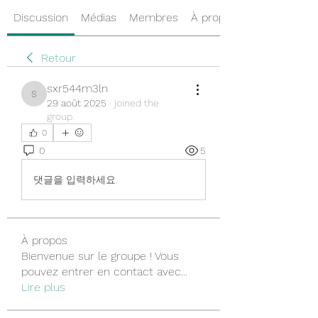
Discussion
Médias
Membres
À propos
Retour
sxr544m3ln
sxr544m3ln
29 août 2025
·
joined the
group.
0
0
5
댓글을 입력하세요.
À propos
Bienvenue sur le groupe ! Vous
pouvez entrer en contact avec
...
Lire plus