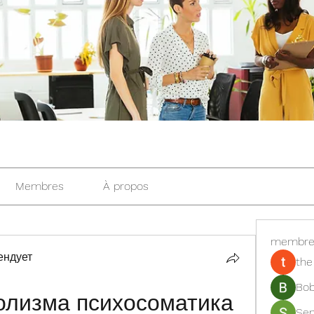
Membres
À propos
membre
ендует
the
Bob
олизма психосоматика
Se