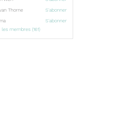
van Thorne
S'abonner
ima
S'abonner
s les membres (161)