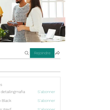
Rejoindre
s
 detailingmafia
S'abonner
 Black
S'abonner
m Werf
S'abonner