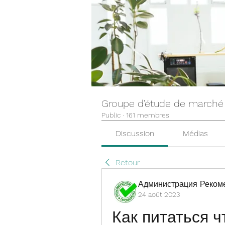
Groupe d'étude de marché
Public
·
161 membres
Discussion
Médias
Retour
Администрация Реком
24 août 2023
Как питаться ч