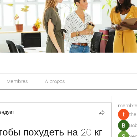
Membres
À propos
membre
ендует
the
Bob
тобы похудеть на 20 кг
Se