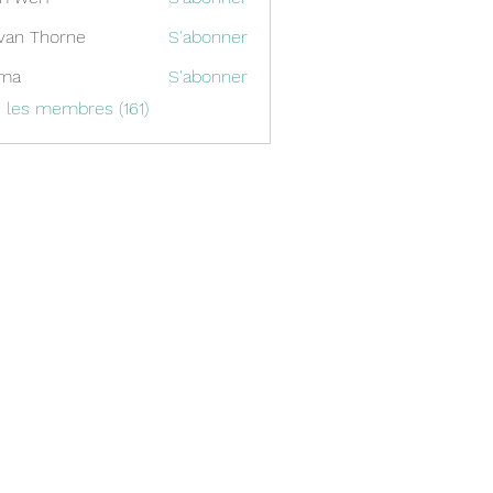
van Thorne
S'abonner
ima
S'abonner
s les membres (161)