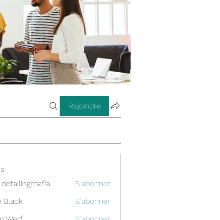
Rejoindre
s
 detailingmafia
S'abonner
 Black
S'abonner
m Werf
S'abonner