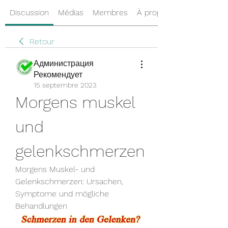
Discussion
Médias
Membres
À propos
Retour
Администрация
Рекомендует
15 septembre 2023
Morgens muskel 
und 
gelenkschmerzen
Morgens Muskel- und 
Gelenkschmerzen: Ursachen, 
Symptome und mögliche 
Behandlungen