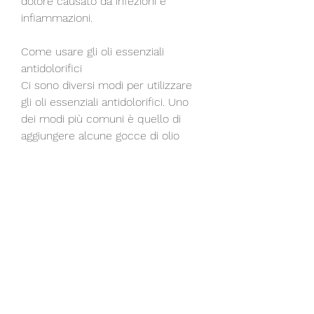
dolore causato da infezioni e 
infiammazioni.
Come usare gli oli essenziali 
antidolorifici
Ci sono diversi modi per utilizzare 
gli oli essenziali antidolorifici. Uno 
dei modi più comuni è quello di 
aggiungere alcune gocce di olio 
essenziale a un olio vettore, 
rilassare i muscoli e migliorare la 
circolazione.
Oli essenziali antidolorifici più 
comuni
Ci sono molti oli essenziali 
antidolorifici che possono essere 
utilizzati per ridurre il dolore. Tra i 
più comuni ci sono: