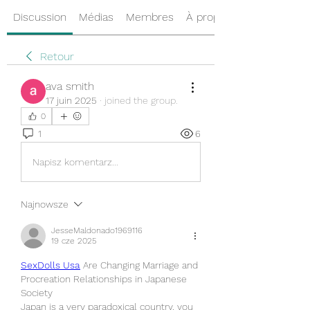
Discussion
Médias
Membres
À propos
Retour
ava smith
17 juin 2025
·
joined the group.
0
1
6
Napisz komentarz...
Najnowsze
JesseMaldonado1969116
19 cze 2025
SexDolls Usa
 Are Changing Marriage and 
Procreation Relationships in Japanese 
Society
Japan is a very paradoxical country, you 