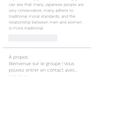
can see that many Japanese people are 
very conservative, many adhere to 
traditional moral standards, and the 
relationship between men and women 
is more traditional.
Polub
Odpowiedz
À propos
Bienvenue sur le groupe ! Vous
pouvez entrer en contact avec
...
Lire plus
membres
the detailingmafia
S'abonner
Bob Black
S'abonner
Sem Werf
S'abonner