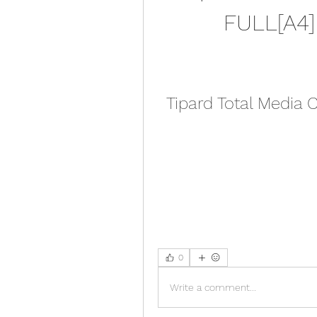
FULL[A4]
Tipard Total Media C
0
Write a comment...