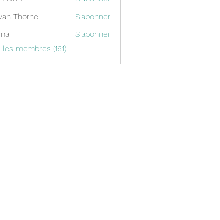
van Thorne
S'abonner
ima
S'abonner
s les membres (161)