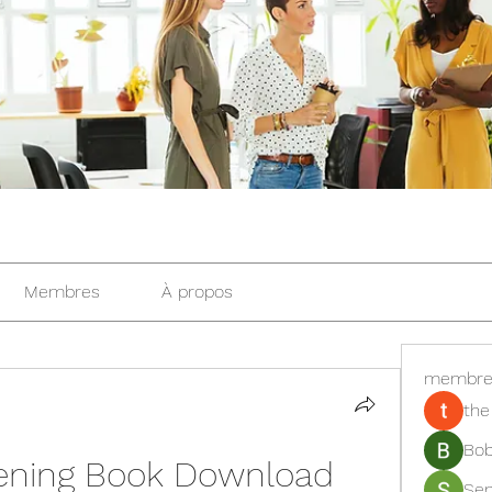
Membres
À propos
membre
the
Bob
pening Book Download
Se