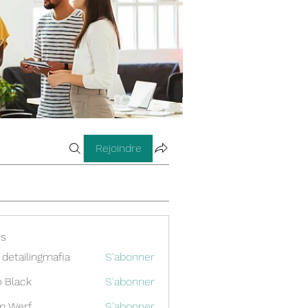
Rejoindre
s
 detailingmafia
S'abonner
 Black
S'abonner
m Werf
S'abonner