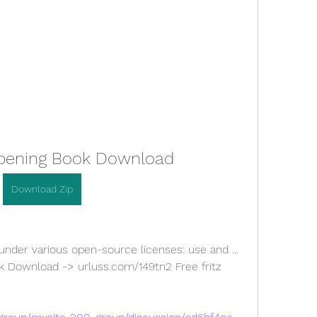
 Opening Book Download
Download Zip
nder various open-source licenses: use and ... 
k Download -> urluss.com/149tn2 Free fritz 