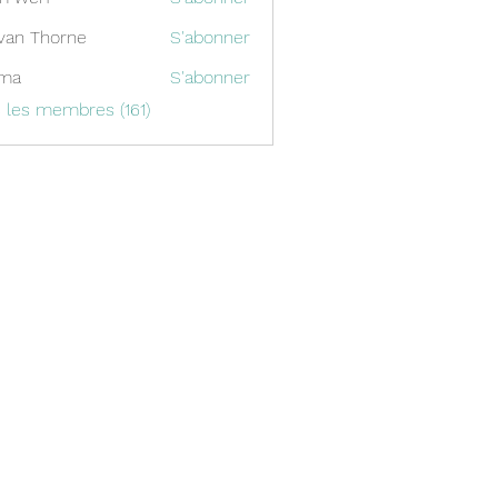
van Thorne
S'abonner
ima
S'abonner
s les membres (161)