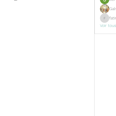
Gal
fat
fatima
Voir tou