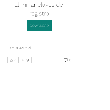
Eliminar claves de 
registro
DOWNLOAD
 075784b09d
0
0
Write a comment...
À propos
Bienvenue sur le groupe ! Vous
pouvez entrer en contact avec
...
Lire plus