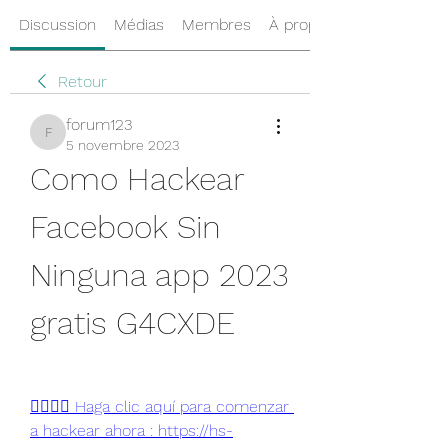
Discussion
Médias
Membres
À propos
Retour
forum123
forum123
5 novembre 2023
Como Hackear 
Facebook Sin 
Ninguna app 2023 
gratis G4CXDE
👉🏻👉🏻 Haga clic aquí para comenzar 
a hackear ahora : https://hs-