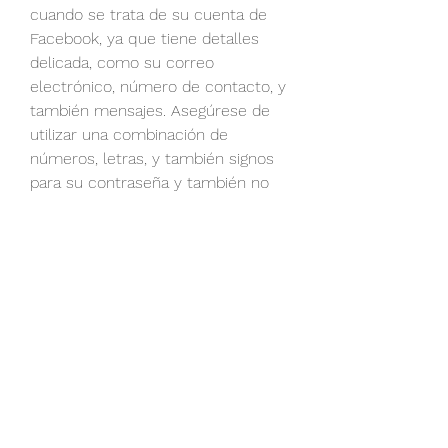
cuando se trata de su cuenta de 
Facebook, ya que tiene detalles 
delicada, como su correo 
electrónico, número de contacto, y 
también mensajes. Asegúrese de 
utilizar una combinación de 
números, letras, y también signos 
para su contraseña y también no 
reutilice la exactamente igual para 
múltiples cuentas. Además, puede 
habilitar la verificación de dos 
factores en su cuenta de Facebook, 
que proporciona una  capa 
adicional de protección al requerir 
un código para enviar a su correo 
electrónico o número de contacto.
Otra forma adicional para 
asegurarse seguridad mientras usar 