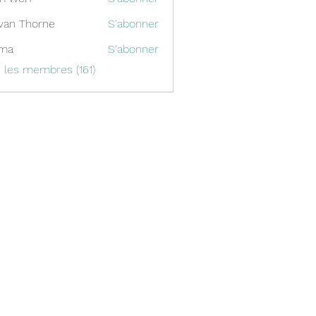
van Thorne
S'abonner
ima
S'abonner
s les membres (161)