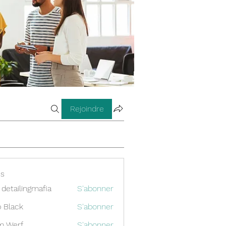
Rejoindre
s
 detailingmafia
S'abonner
 Black
S'abonner
m Werf
S'abonner