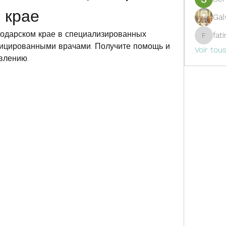
 крае
Gal
одарском крае в специализированных 
fat
fatima
ицированными врачами. Получите помощь и 
Voir tou
влению.