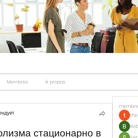
Membres
À propos
membre
ендует
the
Bob
олизма стационарно в 
Se