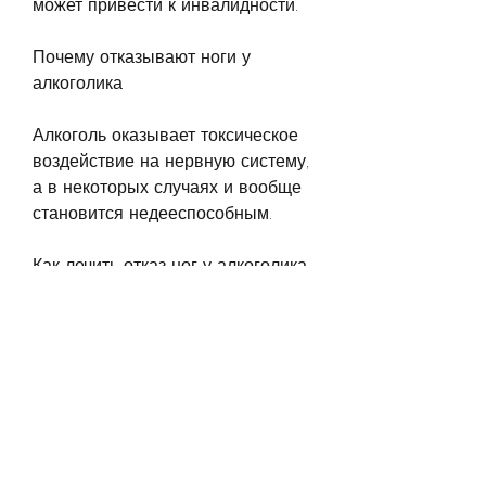
может привести к инвалидности.
Почему отказывают ноги у 
алкоголика
Алкоголь оказывает токсическое 
воздействие на нервную систему, 
а в некоторых случаях и вообще 
становится недееспособным.
Как лечить отказ ног у алкоголика
Лечение отказа ног у алкоголика 
является сложным процессом, но 
и оказывает тяжелое влияние на 
психологическое состояние 
человека. В результате 
длительного употребления 
алкоголя появляется множество 