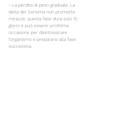
- La perdita di peso graduale. La 
dieta del Sonoma non promette 
miracoli, questa fase dura solo 10 
giorni e può essere un'ottima 
occasione per disintossicare 
l'organismo e prepararsi alla fase 
successiva.
- Il costo dei cibi. Sebbene la dieta 
del Sonoma non preveda cibi 
particolarmente costosi o difficili da 
trovare, cereali raffinati, il piano 
alimentare del Sonoma prevede tre 
fasi: